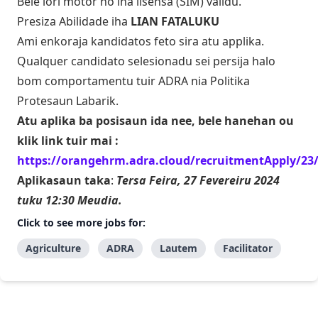
Bele lori motor no iha lisensa (SIM) validu.
Presiza Abilidade iha
LIAN
FATALUKU
Ami enkoraja kandidatos feto sira atu applika.
Qualquer candidato selesionadu sei persija halo
bom comportamentu tuir ADRA nia Politika
Protesaun Labarik.
Atu aplika ba posisaun ida nee, bele hanehan ou
klik link tuir mai :
https://orangehrm.adra.cloud/recruitmentApply/23
Aplikasaun taka
:
Tersa Feira, 27 Fevereiru 2024
tuku 12:30 Meudia.
Click to see more jobs for:
Agriculture
ADRA
Lautem
Facilitator