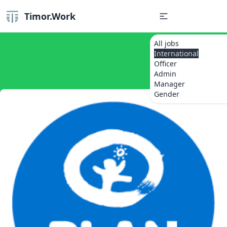
Timor.Work
All jobs
International
Officer
Admin
Manager
Gender