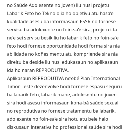
no Saúde Adolesente no Joven) liu husi projetu
Labarik Feto ho Teknolojia ho objetivu atu hasa’e
kualidade asesu ba informasaun ESSR no fornese
servisu ba adolexente no foin-sa’e sira, projetu ida
ne’e sei servisu besik liu ho labarik feto no foin-sa’e
feto hodi fornese oportunidade hodi forma sira nia
abilidade no koñesimentu atu kompriende sira nia
direitu ba deside liu husi edukasaun no aplikasaun
ida ho naran REPRODUTIVA.
Aplikasaun REPRODUTIVA ne’ebé Plan International
Timor-Leste dezenvolve hodi fornese espasu seguru
ba labarik feto, labarik mane, adolesente no joven
sira hodi asesu informasaun kona-bá saúde sexual
no reprodutiva no fornese tratamentu ba labarik,
adolexente no foin-sa’e sira hotu atu bele halo
diskusaun interativa ho professional saúde sira hodi