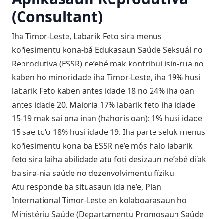
(Consultant)
Iha Timor-Leste, Labarik Feto sira menus
koñesimentu kona-bá Edukasaun Saúde Seksuál no
Reprodutiva (ESSR) ne’ebé mak kontribui isin-rua no
kaben ho minoridade iha Timor-Leste, iha 19% husi
labarik Feto kaben antes idade 18 no 24% iha oan
antes idade 20. Maioria 17% labarik feto iha idade
15-19 mak sai ona inan (hahoris oan): 1% husi idade
15 sae to’o 18% husi idade 19. Iha parte seluk menus
koñesimentu kona ba ESSR ne’e mós halo labarik
feto sira laiha abilidade atu foti desizaun ne’ebé di’ak
ba sira-nia saúde no dezenvolvimentu fíziku.
Atu responde ba situasaun ida ne’e, Plan
International Timor-Leste en kolaboarasaun ho
Ministériu Saúde (Departamentu Promosaun Saúde