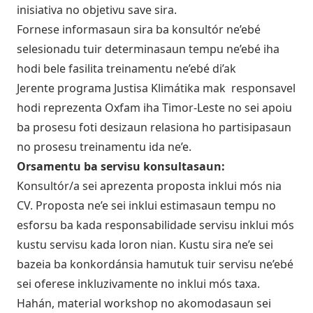
inisiativa no objetivu save sira.
Fornese informasaun sira ba konsultór ne’ebé
selesionadu tuir determinasaun tempu ne’ebé iha
hodi bele fasilita treinamentu ne’ebé di’ak
Jerente programa Justisa Klimátika mak responsavel
hodi reprezenta Oxfam iha Timor-Leste no sei apoiu
ba prosesu foti desizaun relasiona ho partisipasaun
no prosesu treinamentu ida ne’e.
Orsamentu ba servisu konsultasaun:
Konsultór/a sei aprezenta proposta inklui mós nia
CV. Proposta ne’e sei inklui estimasaun tempu no
esforsu ba kada responsabilidade servisu inklui mós
kustu servisu kada loron nian. Kustu sira ne’e sei
bazeia ba konkordánsia hamutuk tuir servisu ne’ebé
sei oferese inkluzivamente no inklui mós taxa.
Hahán, material workshop no akomodasaun sei