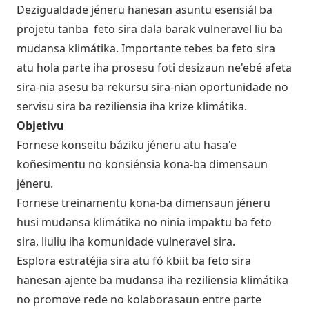
Dezigualdade jéneru hanesan asuntu esensiál ba
projetu tanba feto sira dala barak vulneravel liu ba
mudansa klimátika. Importante tebes ba feto sira
atu hola parte iha prosesu foti desizaun ne'ebé afeta
sira-nia asesu ba rekursu sira-nian oportunidade no
servisu sira ba reziliensia iha krize klimátika.
Objetivu
Fornese konseitu báziku jéneru atu hasa'e
koñesimentu no konsiénsia kona-ba dimensaun
jéneru.
Fornese treinamentu kona-ba dimensaun jéneru
husi mudansa klimátika no ninia impaktu ba feto
sira, liuliu iha komunidade vulneravel sira.
Esplora estratéjia sira atu fó kbiit ba feto sira
hanesan ajente ba mudansa iha reziliensia klimátika
no promove rede no kolaborasaun entre parte