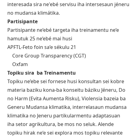
interesada sira ne'ebé servisu iha intersesaun jéneru
no mudansa klimátika.
Partisipante
Partisipante ne’ebé targeta iha treinamentu ne’e
hamutuk 25 ne’ebé mai husi
APFTL-Feto foin sa’e sékulu 21
Core Group Transparency (CGT)
Oxfam
Topiku sira ba Treinamentu
Topiku ne’ebe sei fornese husi konsultan sei kobre
materia baziku kona-ba konseitu báziku Jéneru, Do
no Harm (Evita Aumenta Risku), Violensia bazeia ba
Generu Mudansa klimatika, interrelasaun mudansa
klimatika no Jeneru partikularmentu adaptasuan
iha setor agrikultura, be mos no seluk. Alende
topiku hirak ne’e sei explora mos topiku relevante