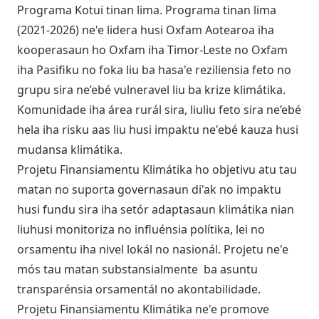
Programa Kotui tinan lima. Programa tinan lima
(2021-2026) ne'e lidera husi Oxfam Aotearoa iha
kooperasaun ho Oxfam iha Timor-Leste no Oxfam
iha Pasifiku no foka liu ba hasa'e reziliensia feto no
grupu sira ne’ebé vulneravel liu ba krize klimátika.
Komunidade iha área rurál sira, liuliu feto sira ne’ebé
hela iha risku aas liu husi impaktu ne'ebé kauza husi
mudansa klimátika.
Projetu Finansiamentu Klimátika ho objetivu atu tau
matan no suporta governasaun di'ak no impaktu
husi fundu sira iha setór adaptasaun klimátika nian
liuhusi monitoriza no influénsia polítika, lei no
orsamentu iha nivel lokál no nasionál. Projetu ne'e
mós tau matan substansialmente ba asuntu
transparénsia orsamentál no akontabilidade.
Projetu Finansiamentu Klimátika ne'e promove