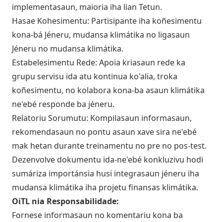
implementasaun, maioria iha lian Tetun.
Hasae Kohesimentu: Partisipante iha koñesimentu
kona-bá Jéneru, mudansa klimátika no ligasaun
Jéneru no mudansa klimátika.
Estabelesimentu Rede: Apoia kriasaun rede ka
grupu servisu ida atu kontinua ko'alia, troka
koñesimentu, no kolabora kona-ba asaun klimátika
ne'ebé responde ba jéneru.
Relatoriu Sorumutu: Kompilasaun informasaun,
rekomendasaun no pontu asaun xave sira ne'ebé
mak hetan durante treinamentu no pre no pos-test.
Dezenvolve dokumentu ida-ne'ebé konkluzivu hodi
sumáriza importánsia husi integrasaun jéneru iha
mudansa klimátika iha projetu finansas klimátika.
OiTL nia Responsabilidade:
Fornese informasaun no komentariu kona ba