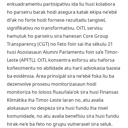
enkuadramentu partisipativu ida liu husi kolabora
ho parseiru barak hodi asegura katak ekipa ne'ebé
di'ak no forte hodi fornese rezultadu tangivel,
signifikativu no transformativu. OiTL servisu
hamutuk ho parseiru sira hanesan Core Group
Transparency (CGT) no Feto foin sai iha sékulu 21
husi Asosiasaun Alumni Parlamentu foin sa’e Timor-
Leste (APFTL). OiTL konsentra esforsu atu haforsa
koñesimentu no abilidade atu harii advokasia bazeia
ba evidénsia. Área prinsipál sira ne'ebé foka liu ba
dezenvolve prosesu monitorizasaun hodi
monitoriza ho loloos fluxu/lala'ok sira husi Finansas
Klimátika iha Timor-Leste laran no, atu avalia
alokasaun no despeza sira husi fundu iha nivel
komunidade, no atu avalia benefísiu sira husi fundu
hirak-ne'e ba feto no grupu vulneravel sira seluk.