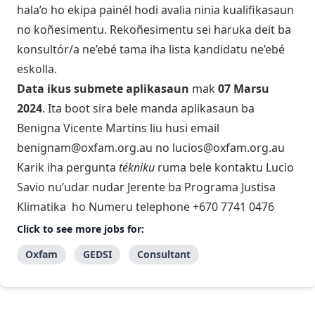
hala’o ho ekipa painél hodi avalia ninia kualifikasaun
no koñesimentu. Rekoñesimentu sei haruka deit ba
konsultór/a ne’ebé tama iha lista kandidatu ne’ebé
eskolla.
Data ikus submete aplikasaun
mak
07 Marsu
2024
. Ita boot sira bele manda aplikasaun ba
Benigna Vicente Martins liu husi email
benignam@oxfam.org.au
no
lucios@oxfam.org.au
Karik iha pergunta
tékniku
ruma bele kontaktu Lucio
Savio nu’udar nudar Jerente ba Programa Justisa
Klimatika ho Numeru telephone +670 7741 0476
Click to see more jobs for:
Oxfam
GEDSI
Consultant