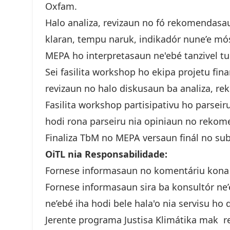
Oxfam.
Halo analiza, revizaun no fó rekomendasa
klaran, tempu naruk, indikadór nune’e mós
MEPA ho interpretasaun ne'ebé tanzivel tu
Sei fasilita workshop ho ekipa projetu fi
revizaun no halo diskusaun ba analiza, r
Fasilita workshop partisipativu ho parseir
hodi rona parseiru nia opiniaun no reko
Finaliza TbM no MEPA versaun finál no s
OiTL nia Responsabilidade:
Fornese informasaun no komentáriu kona ba
Fornese informasaun sira ba konsultór ne
ne’ebé iha hodi bele hala'o nia servisu ho d
Jerente programa Justisa Klimátika mak r