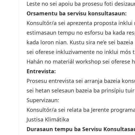
Leste no sei apoiu ba prosesu foti desizaun
Orsamentu ba servisu konsultasaun:
Konsultór/a sei aprezenta proposta inklui 
estimasaun tempu no esforsu ba kada resp
kada loron nian. Kustu sira ne’e sei bazei
sei oferese inkluzivamente no inklui mós t
Hahán no materiál workshop sei oferese 
Entrevista:
Prosesu entrevista sei arranja bazeia kon
sei hetan selesaun bazeia ba prinsípiu tui
Supervizaun:
Konsultór/a sei relata ba Jerente programa
Justisa Klimátika
Durasaun tempu ba Servisu Konsultasa