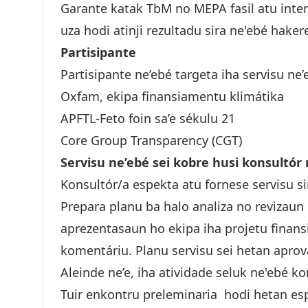
Garante katak TbM no MEPA fasil atu intend
uza hodi atinji rezultadu sira ne'ebé hak
Partisipante
Partisipante ne’ebé targeta iha servisu n
Oxfam, ekipa finansiamentu klimátika
APFTL-Feto foin sa’e sékulu 21
Core Group Transparency (CGT)
Servisu ne’ebé sei kobre husi
Konsultór/a espekta atu fornese servisu s
Prepara planu ba halo analiza no revizau
aprezentasaun ho ekipa iha projetu finan
komentáriu. Planu servisu sei hetan aprov
Aleinde ne’e, iha atividade seluk ne'ebé k
Tuir enkontru preleminaria hodi hetan e