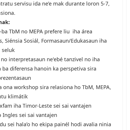
ratu servisu ida ne’e mak durante loron 5-7,
nsiona.
mak:
-ba TbM no MEPA prefere liu iha área
, Siénsia Sosiál, Formasaun/Edukasaun iha
 seluk
 no interpretasaun ne'ebé tanzivel no iha
 ba diferensa hanoin ka perspetiva sira
prezentasaun
ta ona workshop sira relasiona ho TbM, MEPA,
tu klimátik
fam iha Timor-Leste sei sai vantajen
o Ingles sei sai vantajen
u sei hala’o ho ekipa painél hodi avalia ninia