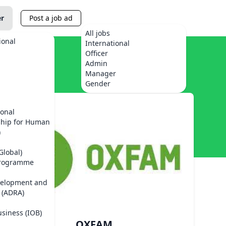
er
Post a job ad
All jobs
ional
International
Officer
Admin
Manager
Gender
ional
ship for Human
)
Global)
Programme
velopment and
 (ADRA)
usiness (IOB)
OXFAM