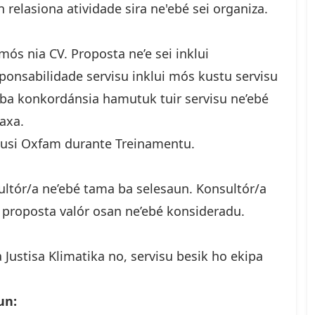
 relasiona atividade sira ne'ebé sei organiza.
mós nia CV. Proposta ne’e sei inklui
onsabilidade servisu inklui mós kustu servisu
a ba konkordánsia hamutuk tuir servisu ne’ebé
axa.
husi Oxfam durante Treinamentu.
sultór/a ne’ebé tama ba selesaun. Konsultór/a
r proposta valór osan ne’ebé konsideradu.
 Justisa Klimatika no, servisu besik ho ekipa
un: