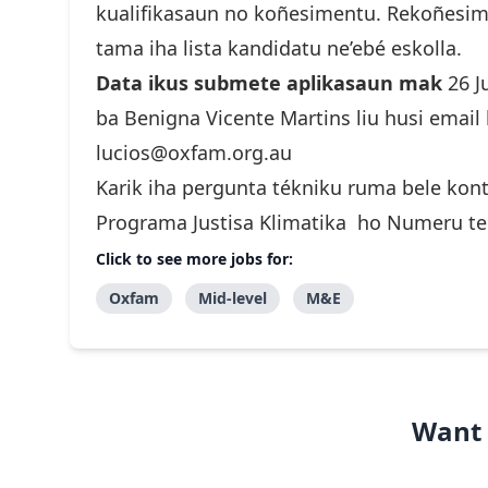
kualifikasaun no koñesimentu. Rekoñesime
tama iha lista kandidatu ne’ebé eskolla.
Data ikus submete aplikasaun mak
26 J
ba Benigna Vicente Martins liu husi email
lucios@oxfam.org.au
Karik iha pergunta tékniku ruma bele kont
Programa Justisa Klimatika ho Numeru te
Click to see more jobs for:
Oxfam
Mid-level
M&E
Want 