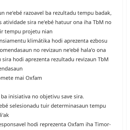
un ne'ebé razoavel ba rezultadu tempu badak,
 atividade sira ne'ebé hatuur ona iha TbM no
ir tempu projetu nian
nansiamentu klimátika hodi aprezenta ezbosu
ekomendasaun no revizaun ne'ebé hala'o ona
u sira hodi aprezenta rezultadu revizaun TbM
mendasaun
ubmete mai Oxfam
 inisiativa no objetivu save sira.
’ebé selesionadu tuir determinasaun tempu
i'ak
esponsavel hodi reprezenta Oxfam iha Timor-