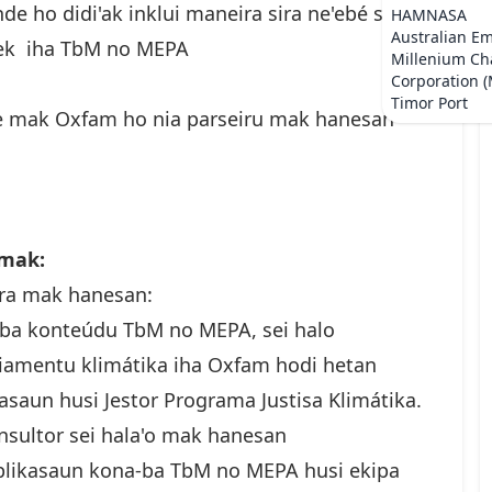
e ho didi'ak inklui maneira sira ne'ebé sei
HAMNASA
Australian E
erek iha TbM no MEPA
Millenium Ch
Corporation 
Timor Port
e’e mak Oxfam ho nia parseiru mak hanesan
 konsultór mak:
ira mak hanesan:
n ba konteúdu TbM no MEPA, sei halo
siamentu klimátika iha Oxfam hodi hetan
asaun husi Jestor Programa Justisa Klimátika.
onsultor sei hala'o mak hanesan
splikasaun kona-ba TbM no MEPA husi ekipa