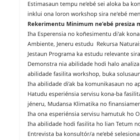
Estimasaun tempu ne’ebé sei aloka ba kont
inklui ona loron workshop sira ne'ebé me
Rekerimentu Minimum ne’ebé presiza 
Iha Esperensia no koñesimentu di'ak kona
Ambiente, Jeneru estudu Rekursa Naturais
Jestaun Programa ka estudu relevante sira
Demonstra nia abilidade hodi halo analiza
abilidade fasilita workshop, buka solusaun
Iha abilidade di’ak ba komunikasaun no a
Hatudu esperiénsia servisu kona-ba fasili
jéneru, Mudansa Klimatika no finansiamen
Iha ona esperiénsia servisu hamutuk ho Ox
Iha abilidade hodi fasilita ho lian Tetum n
Entrevista ba konsultór/a ne’ebé selesionad