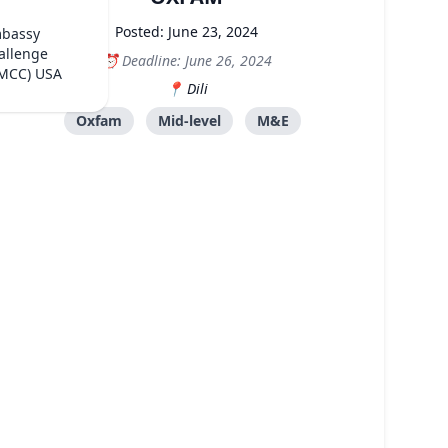
Posted: June 23, 2024
mbassy
allenge
Deadline: June 26, 2024
(MCC) USA
Dili
Oxfam
Mid-level
M&E