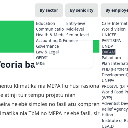
By sector
By seniority
By employ
Education
Entry-level
Care Internat
Communications
Mid-level
World Vision
Health & Medicine
Senior-level
UNICEF
Accounting & Finance
PARTISIPA
Governance
UNDP
Law & Legal
OXFAM
GEDSI
Palladium
Teoria ba Mudansa
M&E
Plan Internat
PHD (Partner
Development
UNFPA
entu Klimátika nia MEPA liu husi rasionaliza
PROSIVU (DT 
World Food 
e atinji tuir tempu projetu nian
(WFP)
ira ne'ebé simples no fasil atu komprende
Adventist De
Relief Agency
imátika nia TbM no MEPA ne'ebé fasil, simples
Hilton
Institute of B
USAID