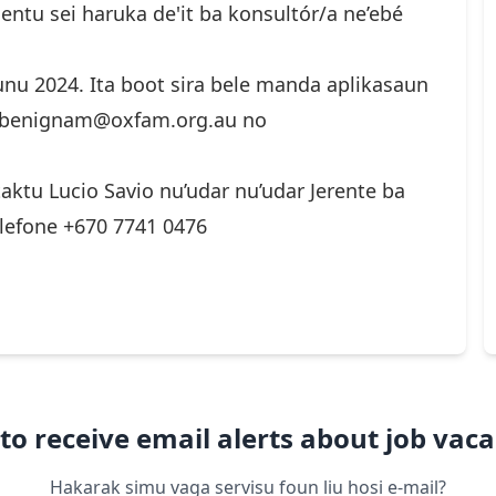
ntu sei haruka de'it ba konsultór/a ne’ebé
unu 2024. Ita boot sira bele manda aplikasaun
benignam@oxfam.org.au
no
aktu Lucio Savio nu’udar nu’udar Jerente ba
lefone +670 7741 0476
to receive email alerts about job vaca
Hakarak simu vaga servisu foun liu hosi e-mail?