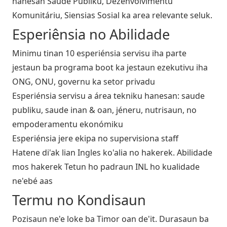
hanesan Saude Publiku, Dezenvolvimentu
Komunitáriu, Siensias Sosial ka area relevante seluk.
Esperiênsia no Abilidade
Minimu tinan 10 esperiénsia servisu iha parte
jestaun ba programa boot ka jestaun ezekutivu iha
ONG, ONU, governu ka setor privadu
Esperiénsia servisu a área tekniku hanesan: saude
publiku, saude inan & oan, jéneru, nutrisaun, no
empoderamentu ekonómiku
Esperiénsia jere ekipa no supervisiona staff
Hatene di'ak lian Ingles ko'alia no hakerek. Abilidade
mos hakerek Tetun ho padraun INL ho kualidade
ne'ebé aas
Termu no Kondisaun
Pozisaun ne'e loke ba Timor oan de'it. Durasaun ba