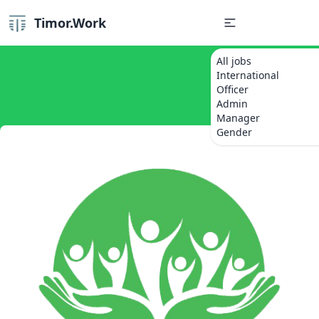
Timor.Work
All jobs
International
Officer
Admin
Manager
Gender