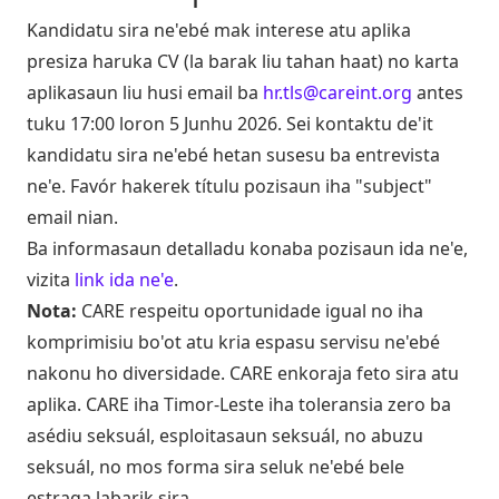
Kandidatu sira ne'ebé mak interese atu aplika
presiza haruka CV (la barak liu tahan haat) no karta
aplikasaun liu husi email ba
hr.tls@careint.org
antes
tuku 17:00 loron 5 Junhu 2026. Sei kontaktu de'it
kandidatu sira ne'ebé hetan susesu ba entrevista
ne'e. Favór hakerek títulu pozisaun iha "subject"
email nian.
Ba informasaun detalladu konaba pozisaun ida ne'e,
vizita
link ida ne'e
.
Nota:
CARE respeitu oportunidade igual no iha
komprimisiu bo'ot atu kria espasu servisu ne'ebé
nakonu ho diversidade. CARE enkoraja feto sira atu
aplika. CARE iha Timor-Leste iha toleransia zero ba
asédiu seksuál, esploitasaun seksuál, no abuzu
seksuál, no mos forma sira seluk ne'ebé bele
estraga labarik sira.