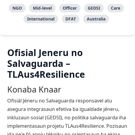
NGO
Mid-level
Officer
GEDSI
Care
International
DFAT
Australia
Ofisial Jeneru no
Salvaguarda –
TLAus4Resilience
Konaba Knaar
Ofisiál Jéneru no Salvaguarda responsavel atu
asegura integrasaun efetiva ba igualdade jéneru,
inkluzaun sosial (GEDSI), no politika salvaguarda iha
implementasaun projetu TLAus4Resilience. Pozisaun
ida ne'e fó apoiu tékniku no orientasaun ba ekipa